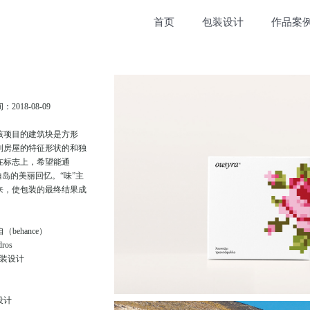
首页
包装设计
作品案
18-08-09
该项目的建筑块是方形
利房屋的特征形状的和独
在标志上，希望能通
岛的美丽回忆。“味”主
来，使包装的最终结果成
ehance）
ros
装设计
设计