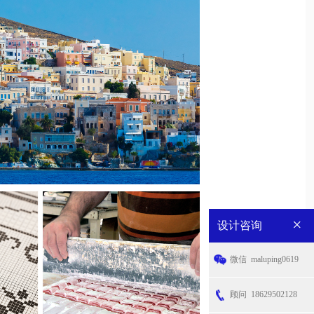
×
设计咨询
微信
maluping0619
顾问
18629502128