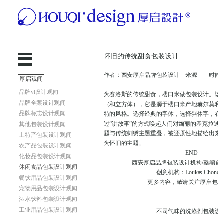
怀旧的传统甜食包装设计
作者：西安厚启品牌包装设计 来源： 时间：20
厚启观闻
品牌vi设计观闻
为赛洛斯的传统甜食，楼口米做包装设计。
品牌全案设计观闻
（和立方体），它是源于楼口米产地赫尔莫
品牌标志设计观闻
特的风格。选择经典的字体，选择斜体字，
过“讲故事”的方式唤起人们对绚丽的基克拉迪
其他包装设计观闻
题与传统刺绣主题重叠，被还原性地描绘出
土特产包装设计观闻
为怀旧的主题。
农产品包装设计观闻
END
化妆品包装设计观闻
西安厚启品牌包装设计机构/整编自（b
休闲食品包装设计观闻
创意机构：Loukas Chond
餐饮用品包装设计观闻
更多内容，敬请关注厚启包
宠物用品包装设计观闻
酒水饮料包装设计观闻
工业用品包装设计观闻
不同气味的洗涤剂包装